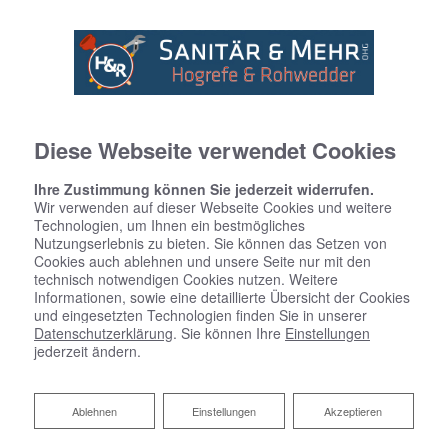
Diese Webseite verwendet Cookies
Startseite
»
Bad
»
Badinspiration & Musterbäder
»
Luxus-Bad 15,9 ㎡
Ihre Zustimmung können Sie jederzeit widerrufen.
Wir verwenden auf dieser Webseite Cookies und weitere
Technologien, um Ihnen ein bestmögliches
Nutzungserlebnis zu bieten. Sie können das Setzen von
Luxus-Bad 15,9 ㎡
Cookies auch ablehnen und unsere Seite nur mit den
technisch notwendigen Cookies nutzen. Weitere
Informationen, sowie eine detaillierte Übersicht der Cookies
und eingesetzten Technologien finden Sie in unserer
Datenschutzerklärung
. Sie können Ihre
Einstellungen
jederzeit ändern.
Ablehnen
Ablehnen
Einstellungen
Akzeptieren