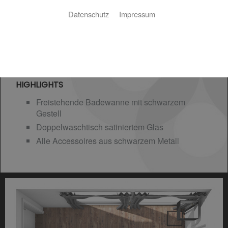
Datenschutz
Impressum
HIGHLIGHTS
Freistehende Badewanne mit schwarzem
Gestell
Doppelwaschtisch satiniertem Glas
Alle Accessoires aus schwarzem Metall