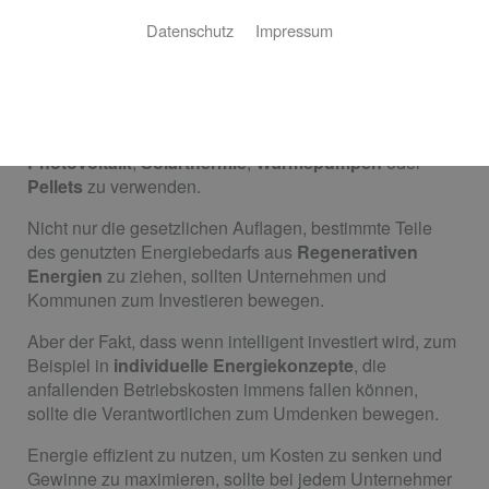
öffentlichen Gebäuden
Datenschutz
Impressum
Auch die gravierenden Umweltaspekte durch
Erneuerbare Energie in Verbindung mit abgestimmtem
Nutzerverhalten sollten nicht ausschließlich
ausschlaggebend sein, um in Ihrem Unternehmen
Photovoltaik
,
Solarthermie
,
Wärmepumpen
oder
Pellets
zu verwenden.
Nicht nur die gesetzlichen Auflagen, bestimmte Teile
des genutzten Energiebedarfs aus
Regenerativen
Energien
zu ziehen, sollten Unternehmen und
Kommunen zum Investieren bewegen.
Aber der Fakt, dass wenn intelligent investiert wird, zum
Beispiel in
individuelle Energiekonzepte
, die
anfallenden Betriebskosten immens fallen können,
sollte die Verantwortlichen zum Umdenken bewegen.
Energie effizient zu nutzen, um Kosten zu senken und
Gewinne zu maximieren, sollte bei jedem Unternehmer